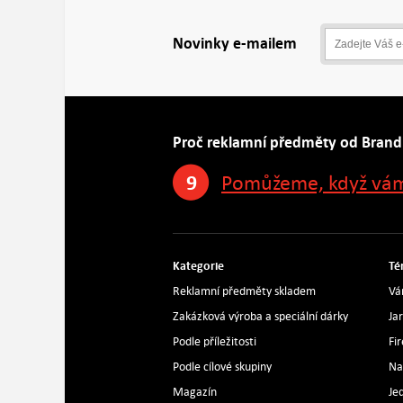
Novinky e-mailem
Proč reklamní předměty od Brand
9
Pomůžeme, když vám
Kategorie
Té
Reklamní předměty skladem
Vá
Zakázková výroba a speciální dárky
Ja
Podle příležitosti
Fi
Podle cílové skupiny
Na
Magazín
Je