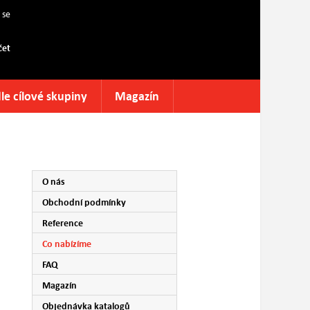
 se
čet
le cílové skupiny
Magazín
O nás
Obchodní podmínky
Reference
Co nabízíme
FAQ
Magazín
Objednávka katalogů