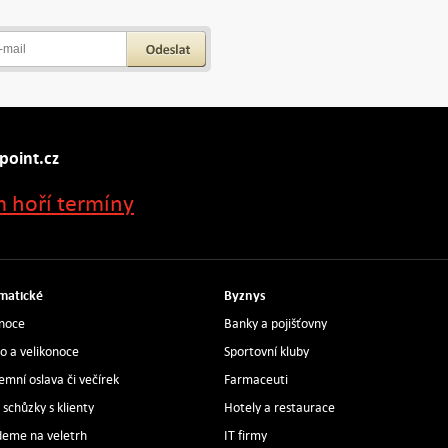
point.cz
 hoří termíny
matické
Byznys
noce
Banky a pojišťovny
ro a velikonoce
Sportovní kluby
remní oslava či večírek
Farmaceuti
 schůzky s klienty
Hotely a restaurace
deme na veletrh
IT firmy