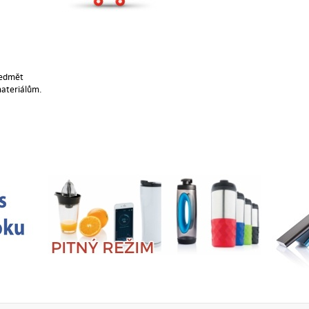
ředmět
materiálům.