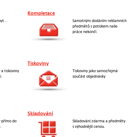
Kompletace
yt...
Samotným dodáním reklamních
předmětů s potiskem naše
práce nekončí.
Tiskoviny
a tiskoviny
Tiskoviny jako samozřejmá
i.
součást objednávky
Skladování
 přímo do
Skladování zdarma a předměty
.
s výhodnější cenou.