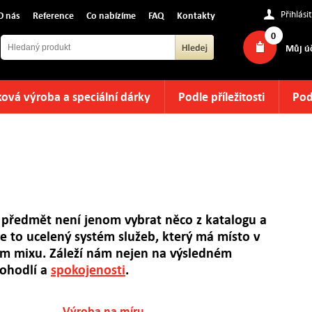
Přihlásit
O nás
Reference
Co nabízíme
FAQ
Kontakty
0
Můj ú
ová výroba a speciální dárky
Podle příležitosti
Pod
 předmět není jenom vybrat něco z katalogu a
je to ucelený systém služeb, který má místo v
 mixu. Záleží nám nejen na výsledném
pohodlí a
spokojenosti
.
Výroba na míru