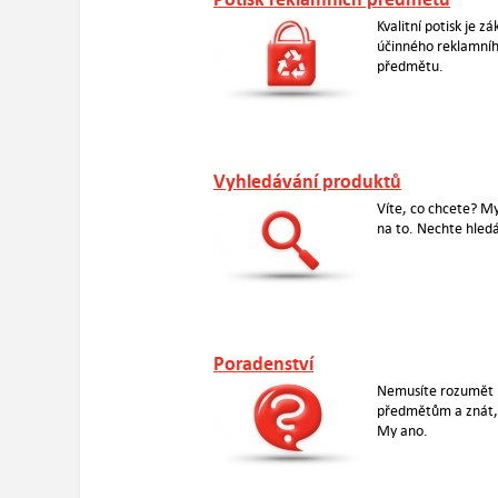
Kvalitní potisk je z
účinného reklamní
předmětu.
Vyhledávání produktů
Víte, co chcete? My
na to. Nechte hledá
Poradenství
Nemusíte rozumět
předmětům a znát, 
My ano.