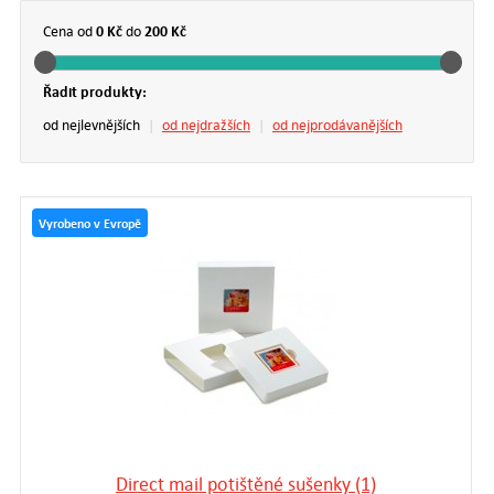
0 Kč
200 Kč
Cena od
do
Řadit produkty:
od nejlevnějších
|
od nejdražších
|
od nejprodávanějších
Vyrobeno v Evropě
Direct mail potištěné sušenky (1)