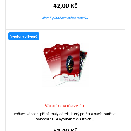
42,00 Kč
Včetně plnobarevného potisku!
Vyrobeno v Evropě
Vánoční voňavý čaj
Voňavé vánoční přání, malý dárek, který potěší a navíc zahřeje.
Vánoční čaj je vyroben z kvalitních…
52,40 Kč