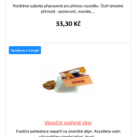
Potištěné sušenky připravené pro přímou rozesílku. Čtyři lahodné
příchutě - pomeranč, mandle,…
33,30 Kč
Vyrobeno v Evropě
Vánoční svařené víno
Tradiční pohlednice nepatří na smetiště dějin. Rozešlete svým
zákazníkům vánoční přání, které…