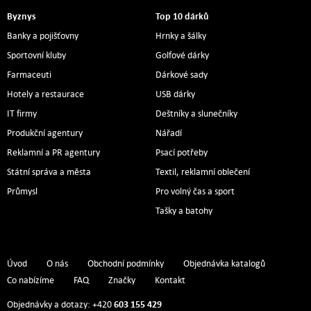
Byznys
Top 10 dárků
Banky a pojišťovny
Hrnky a šálky
Sportovní kluby
Golfové dárky
Farmaceuti
Dárkové sady
Hotely a restaurace
USB dárky
IT firmy
Deštníky a slunečníky
Produkční agentury
Nářadí
Reklamní a PR agentury
Psací potřeby
Státní správa a města
Textil, reklamní oblečení
Průmysl
Pro volný čas a sport
Tašky a batohy
Úvod
O nás
Obchodní podmínky
Objednávka katalogů
Co nabízíme
FAQ
Značky
Kontakt
603 155 429
Objednávky a dotazy: +420