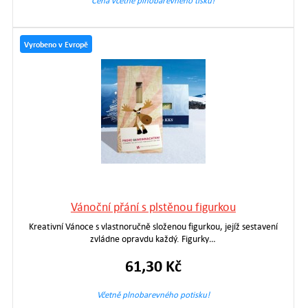
Cena včetně plnobarevného tisku!
Vyrobeno v Evropě
Vánoční přání s plstěnou figurkou
Kreativní Vánoce s vlastnoručně složenou figurkou, jejíž sestavení
zvládne opravdu každý. Figurky…
61,30 Kč
Včetně plnobarevného potisku!