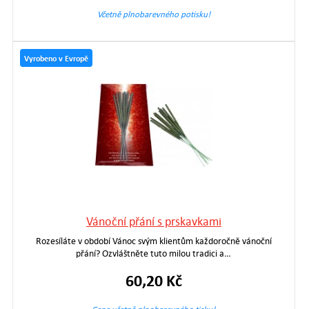
Včetně plnobarevného potisku!
Vyrobeno v Evropě
Vánoční přání s prskavkami
Rozesíláte v období Vánoc svým klientům každoročně vánoční
přání? Ozvláštněte tuto milou tradici a…
60,20 Kč