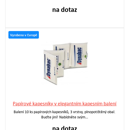
na dotaz
Vyrobeno v Evropě
Papírové kapesníky v elegantním kapesním balení
Balení 10 ks papírových kapesníků, 3 vrstvy, plnopotištěný obal.
Buďte jiní! Nabídněte svým…
na dotaz