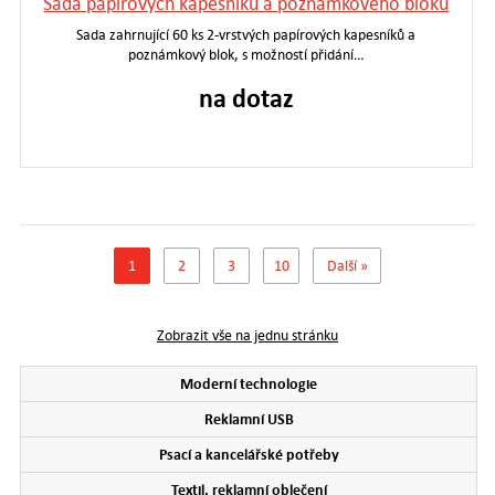
Sada papírových kapesníků a poznámkového bloku
Sada zahrnující 60 ks 2-vrstvých papírových kapesníků a
poznámkový blok, s možností přidání…
na dotaz
1
2
3
10
Další »
Zobrazit vše na jednu stránku
Moderní technologie
Reklamní USB
Psací a kancelářské potřeby
Textil, reklamní oblečení