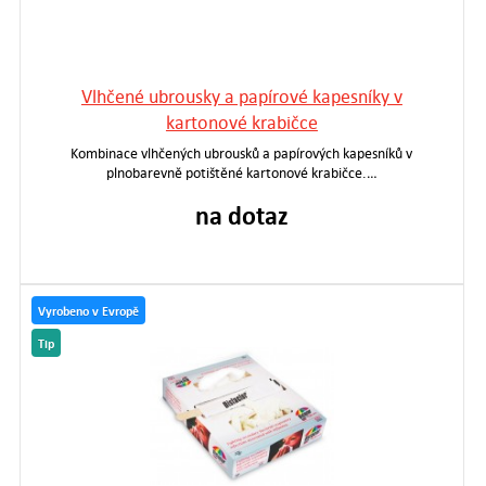
Vlhčené ubrousky a papírové kapesníky v
kartonové krabičce
Kombinace vlhčených ubrousků a papírových kapesníků v
plnobarevně potištěné kartonové krabičce.…
na dotaz
Vyrobeno v Evropě
Tip