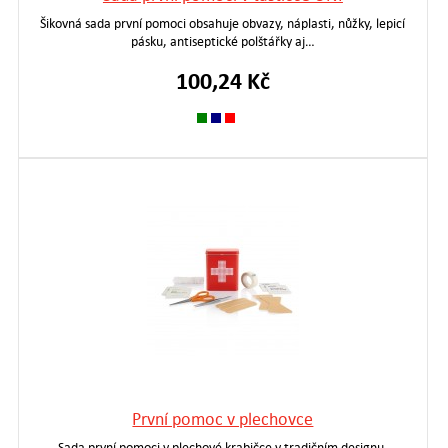
Šikovná sada první pomoci obsahuje obvazy, náplasti, nůžky, lepicí
pásku, antiseptické polštářky aj…
100,24 Kč
První pomoc v plechovce
Sada první pomoci v plechové krabičce v tradičním designu.