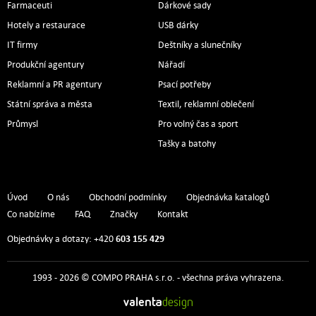
Farmaceuti
Dárkové sady
Hotely a restaurace
USB dárky
IT firmy
Deštníky a slunečníky
Produkční agentury
Nářadí
Reklamní a PR agentury
Psací potřeby
Státní správa a města
Textil, reklamní oblečení
Průmysl
Pro volný čas a sport
Tašky a batohy
Úvod
O nás
Obchodní podmínky
Objednávka katalogů
Co nabízíme
FAQ
Značky
Kontakt
603 155 429
Objednávky a dotazy: +420
1993 - 2026 © COMPO PRAHA s.r.o. - všechna práva vyhrazena.