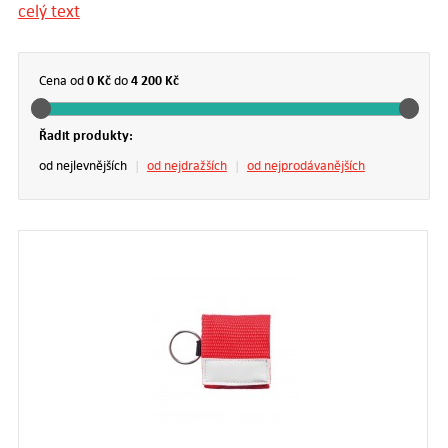
celý text
Dárky pro osobní péči a zdraví vypovídají o osobním
přístupu, který ke svým klientům máte.
0 Kč
4 200 Kč
Cena od
do
Řadit produkty:
Po náročném pracovním dni si každý z nich rád dopřeje
relaxační koupel. Osuška nebo ručník s vaší reklamou,
od nejlevnějších
|
od nejdražších
|
od nejprodávanějších
pohodlný hřejivý župan a nakonec manikúra s dárkovou
sadou od vás.