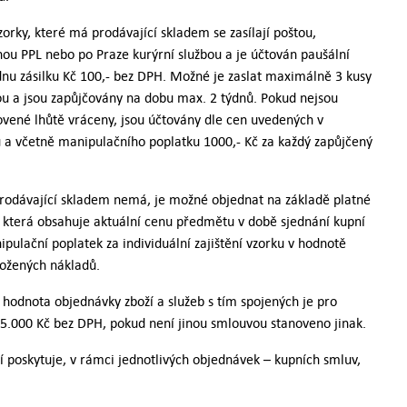
zorky, které má prodávající skladem se zasílají poštou,
nou PPL nebo po Praze kurýrní službou a je účtován paušální
dnu zásilku Kč 100,- bez DPH. Možné je zaslat maximálně 3 kusy
u a jsou zapůjčovány na dobu max. 2 týdnů. Pokud nejsou
ovené lhůtě vráceny, jsou účtovány dle cen uvedených v
u a včetně manipulačního poplatku 1000,- Kč za každý zapůjčený
prodávající skladem nemá, je možné objednat na základě platné
 která obsahuje aktuální cenu předmětu v době sjednání kupní
pulační poplatek za individuální zajištění vzorku v hodnotě
ložených nákladů.
 hodnota objednávky zboží a služeb s tím spojených je pro
y 5.000 Kč bez DPH, pokud není jinou smlouvou stanoveno jinak.
cí poskytuje, v rámci jednotlivých objednávek – kupních smluv,