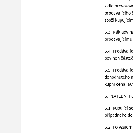
sídlo provozov
prodávajícího 
zboží kupujíc
5.3. Náklady na
prodávajícímu
5.4. Prodávají
povinen částeč
5.5. Prodávají
dohodnutého mn
kupní cena au
6. PLATEBNÍ 
6.1. Kupující s
případného d
6.2. Po vzájem