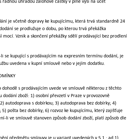
s řádnou úhradou zálohové částky v plné výši na účet
ání je včetně dopravy ke kupujícímu, která trvá standardně 24
dodání se prodlužuje o dobu, po kterou trvá překážka
í mocí. Vznik a skončení překážky sdělí prodávající bez prodlení
li se kupující s prodávajícím na expresním termínu dodání, je
lužbu uvedena v kupní smlouvě nebo v jejím dodatku.
ODMÍNKY
po dohodě s prodávajícím uvede ve smlouvě některou z těchto
u dodání zboží: 1) osobní převzetí v Praze v provozovně
 2) autodoprava s dobírkou; 3) autodoprava bez dobírky; 4)
 5) pošta bez dobírky; 6) rozvoz ke kupujícímu, který zajišťuje
ení-li ve smlouvě stanoven způsob dodání zboží, platí způsob dle
nění předmětu smlouvy je u variant uvedených v 5.1.: ad 1)