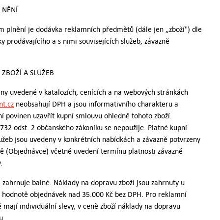
LNĚNÍ
 plnění je dodávka reklamních předmětů (dále jen „zboží") dle
y prodávajícího a s nimi souvisejících služeb, závazně
 ZBOŽÍ A SLUŽEB
eny uvedené v katalozích, cenících a na webových stránkách
t.cz
neobsahují DPH a jsou informativního charakteru a
ní povinen uzavřít kupní smlouvu ohledně tohoto zboží.
732 odst. 2 občanského zákoníku se nepoužije. Platné kupní
lužeb jsou uvedeny v konkrétních nabídkách a závazně potvrzeny
ě (Objednávce) včetně uvedení termínu platnosti závazně
.
í zahrnuje balné. Náklady na dopravu zboží jsou zahrnuty u
i hodnotě objednávek nad 35.000 Kč bez DPH. Pro reklamní
é mají individuální slevy, v ceně zboží náklady na dopravu
sou.