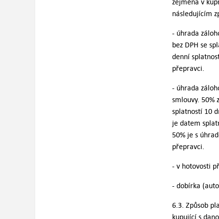
zejména v kupn
následujícím 
- úhrada záloh
bez DPH se spl
denní splatnos
přepravci.
- úhrada záloh
smlouvy. 50% z
splatností 10 
je datem splat
50% je s úhrad
přepravci.
- v hotovosti p
- dobírka (aut
6.3. Způsob pl
kupující s dan