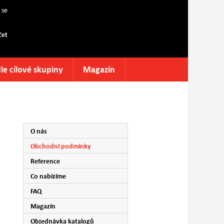
 se
čet
le cílové skupiny
Magazín
O nás
Obchodní podmínky
Reference
Co nabízíme
FAQ
Magazín
Objednávka katalogů