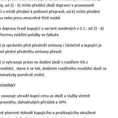
ny; ad 2) - 5) místo předání zboží dopravci v provozovně
či v místě předání k poštovní přepravě; ad 6) místo předání
ímu nebo jemu zmocněné třetí osobě.
 dopravu hradí kupující u variant uvedených v 5.1.: ad 2) - 6)
 formou zvláštní položky ve faktuře.
cí je oprávněn plnit předmět smlouvy i částečně a kupující je
né plnění předmětu smlouvy převzít.
cí si vyhrazuje právo na dodání zboží s rozdílem 5% z
ožství, stane-li se tak, dodáním rozdílného množství zboží se
tomaticky poměrně změní.
PODMÍNKY
e zavazuje uhradit kupní cenu za zboží a služby včetně
opravného, dohodnutých přirážek a DPH.
né písemné dohodě kupujícího a prodávajícího obsažené