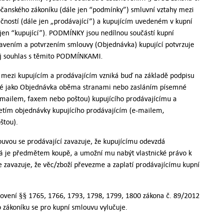
čanského zákoníku (dále jen “podmínky”) smluvní vztahy mezi
čností (dále jen „prodávající”) a kupujícím uvedeném v kupní
jen “kupující”). PODMÍNKY jsou nedílnou součástí kupní
avením a potvrzením smlouvy (Objednávka) kupující potvrzuje
ůj souhlas s těmito PODMÍNKAMI.
mezi kupujícím a prodávajícím vzniká buď na základě podpisu
ené jako Objednávka oběma stranami nebo zasláním písemné
-mailem, faxem nebo poštou) kupujícího prodávajícímu a
etím objednávky kupujícího prodávajícím (e-mailem,
štou).
ouvou se prodávající zavazuje, že kupujícímu odevzdá
rá je předmětem koupě, a umožní mu nabýt vlastnické právo k
 se zavazuje, že věc/zboží převezme a zaplatí prodávajícímu kupní
anovení §§ 1765, 1766, 1793, 1798, 1799, 1800 zákona č. 89/2012
 zákoníku se pro kupní smlouvu vylučuje.