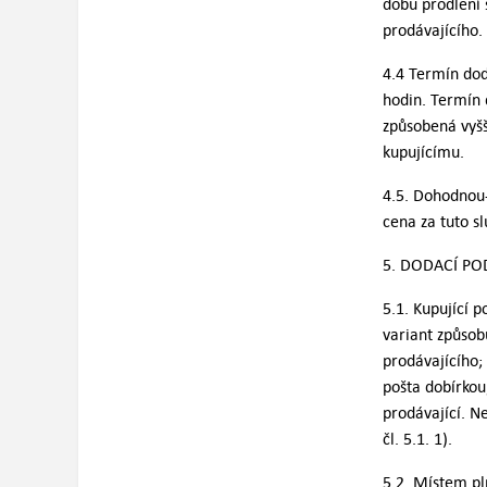
dobu prodlení 
prodávajícího.
4.4 Termín dod
hodin. Termín 
způsobená vyšš
kupujícímu.
4.5. Dohodnou-
cena za tuto s
5. DODACÍ P
5.1. Kupující 
variant způsob
prodávajícího;
pošta dobírkou;
prodávající. N
čl. 5.1. 1).
5.2. Místem pl