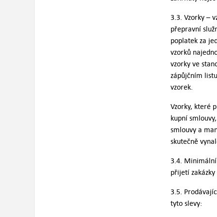
3.3. Vzorky – v
přepravní služ
poplatek za je
vzorků najedno
vzorky ve stan
zápůjčním list
vzorek.
Vzorky, které 
kupní smlouvy,
smlouvy a mani
skutečně vyna
3.4. Minimální
přijetí zakázk
3.5. Prodávají
tyto slevy: