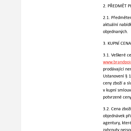
2. PŘEDMĚT P
2.1. Předmětem
aktuální nabídk
objednaných.
3. KUPNÍ CENA
3.1. Veškeré c
www.brandpoin
prodávající ne
Ustanovení § 1
ceny zboží a s
v kupní smlouv
potvrzené ceny
3.2. Cena zbož
objednávek př
agentury, kter
zahrnuty nej