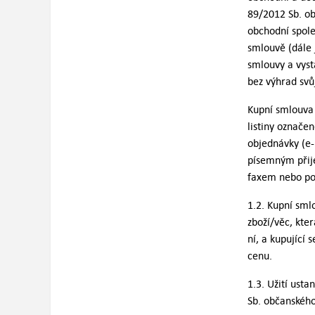
89/2012 Sb. ob
obchodní spole
smlouvě (dále 
smlouvy a vyst
bez výhrad sv
Kupní smlouva 
listiny označ
objednávky (e
písemným přij
faxem nebo po
1.2. Kupní sml
zboží/věc, kte
ní, a kupující
cenu.
1.3. Užití ust
Sb. občanského