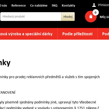
Přihlásit
O nás
Reference
Co nabízíme
FAQ
Kontakty
0
Můj ú
ová výroba a speciální dárky
Podle příležitosti
Pod
nky
ínky pro prodej reklamních předmětů a služeb s tím spojených
TANOVENÍ
yly písemně sjednány podmínky jiné, upravují tyto Všeobecné
dací podmínky vydané v souladu s ustanovením § 1751 zákona č.