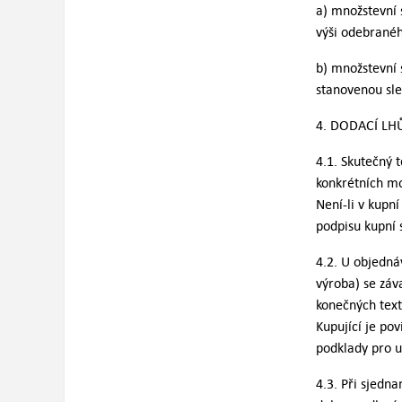
a) množstevní 
výši odebranéh
b) množstevní 
stanovenou sle
4. DODACÍ LH
4.1. Skutečný 
konkrétních mo
Není-li v kupn
podpisu kupní 
4.2. U objednáv
výroba) se záv
konečných text
Kupující je po
podklady pro u
4.3. Při sjedn