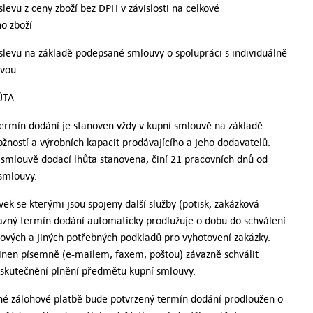
slevu z ceny zboží bez DPH v závislosti na celkové
o zboží
slevu na základě podepsané smlouvy o spolupráci s individuálně
vou.
ŮTA
termín dodání je stanoven vždy v kupní smlouvě na základě
žností a výrobních kapacit prodávajícího a jeho dodavatelů.
í smlouvě dodací lhůta stanovena, činí 21 pracovních dnů od
smlouvy.
ek se kterými jsou spojeny další služby (potisk, zakázková
azný termín dodání automaticky prodlužuje o dobu do schválení
ových a jiných potřebných podkladů pro vyhotovení zakázky.
vinen písemně (e-mailem, faxem, poštou) závazně schválit
skutečnění plnění předmětu kupní smlouvy.
ané zálohové platbě bude potvrzený termín dodání prodloužen o