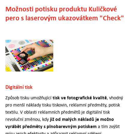
Možnosti potisku produktu Kuličkové
pero s laserovým ukazovátkem "Check"
Digitální tisk
tisk ve fotografické kvalitě
Způsob tisku umožňující
, vhodný
pro menší náklady tisku tiskovin, reklamní předměty, potisk
textilu. V oblasti reklamních předmětů je digitální tisk
již od malých nákladů je možno
revoluční změnou, kdy
vyrábět předměty s plnobarevným potiskem
a tím zvýšit
míru jejich efektivity a zdůraznit reklamní sdělení.