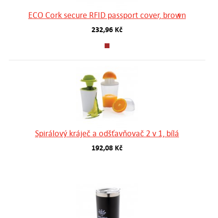
ECO Cork secure RFID passport cover, brown
232,96 Kč
Spirálový kráječ a odšťavňovač 2 v 1, bílá
192,08 Kč