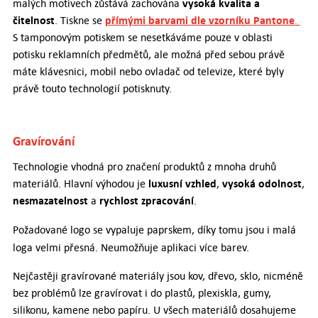
vysoká kvalita a
malých motivech zůstává zachována
čitelnost
přímými barvami dle vzorníku Pantone
. Tiskne se
.
S tamponovým potiskem se nesetkáváme pouze v oblasti
potisku reklamních předmětů, ale možná před sebou právě
máte klávesnici, mobil nebo ovladač od televize, které byly
právě touto technologií potisknuty.
Gravírování
Technologie vhodná pro značení produktů z mnoha druhů
luxusní vzhled
vysoká odolnost
materiálů. Hlavní výhodou je
,
,
nesmazatelnost
rychlost zpracování
a
.
Požadované logo se vypaluje paprskem, díky tomu jsou i malá
loga velmi přesná. Neumožňuje aplikaci více barev.
Nejčastěji gravírované materiály jsou kov, dřevo, sklo, nicméně
bez problémů lze gravírovat i do plastů, plexiskla, gumy,
silikonu, kamene nebo papíru. U všech materiálů dosahujeme