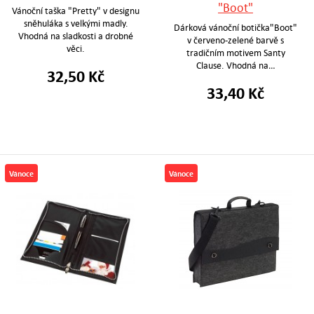
"Boot"
Vánoční taška "Pretty" v designu
sněhuláka s velkými madly.
Dárková vánoční botička"Boot"
Vhodná na sladkosti a drobné
v červeno-zelené barvě s
věci.
tradičním motivem Santy
Clause. Vhodná na…
32,50 Kč
33,40 Kč
Vánoce
Vánoce