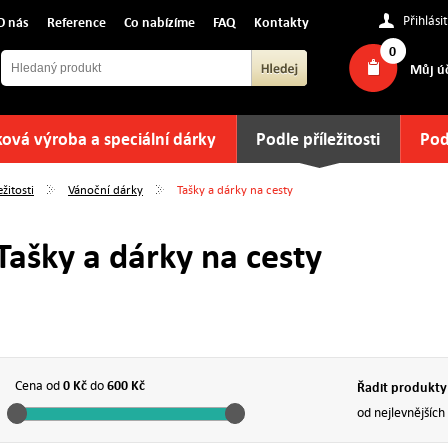
Přihlásit
O nás
Reference
Co nabízíme
FAQ
Kontakty
0
Můj ú
ová výroba a speciální dárky
Podle příležitosti
Pod
žitosti
Vánoční dárky
Tašky a dárky na cesty
Tašky a dárky na cesty
0 Kč
600 Kč
Cena od
do
Řadit produkty
od nejlevnějších