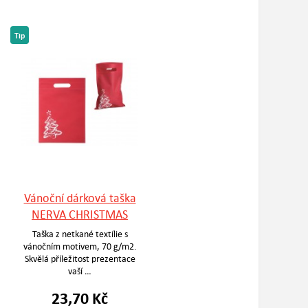
Tip
Vánoční dárková taška
NERVA CHRISTMAS
Taška z netkané textílie s
vánočním motivem, 70 g/m2.
Skvělá příležitost prezentace
vaší …
23,70 Kč