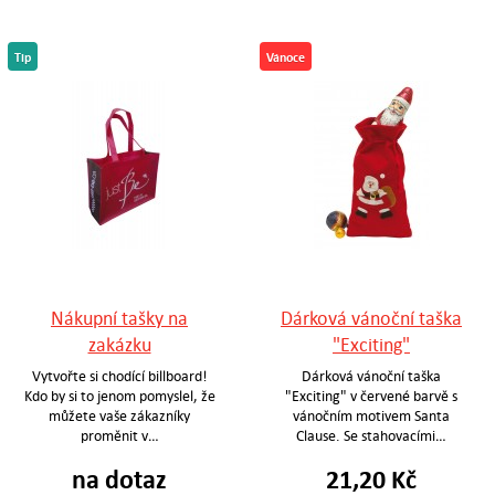
Tip
Vánoce
Nákupní tašky na
Dárková vánoční taška
zakázku
"Exciting"
Vytvořte si chodící billboard!
Dárková vánoční taška
Kdo by si to jenom pomyslel, že
"Exciting" v červené barvě s
můžete vaše zákazníky
vánočním motivem Santa
proměnit v…
Clause. Se stahovacími…
na dotaz
21,20 Kč